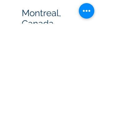
Montreal,
Canada
Spanish-English
Translator
Toronto,
Canada
Lisez notre politique de confidentialité et
nos conditions d'utilisation du site Web
© BG Communications
International Inc. 2024