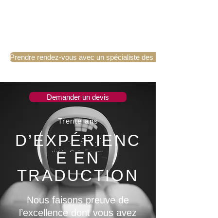
Prendre rendez-vous avec un spécialiste des langues
Demander un devis
Trente ans
D’EXPÉRIENC
E EN
TRADUCTION
Nous faisons preuve de
l’excellence dont vous avez