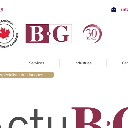
in
19
Services
Industries
Car
spécialiste des langues