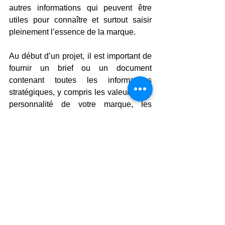
autres informations qui peuvent être 
utiles pour connaître et surtout saisir 
pleinement l’essence de la marque.
Au début d’un projet, il est important de 
fournir un brief ou un document 
contenant toutes les informations 
stratégiques, y compris les valeurs et la 
personnalité de votre marque, les 
objectifs de communication de votre 
campagne, les lignes directrices pour la 
réalisation du projet et ce que vous 
attendez du consommateur. De plus, il 
est très important pour le langagier de 
savoir où le contenu sera publié (radio, 
télévision, médias sociaux, etc.), car la 
manière de « parler » dans chaque 
média est différente et nécessite ses 
propres éléments communicatifs. Toutes 