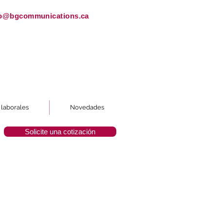
fo@bgcommunications.ca
laborales
Novedades
Solicite una cotización